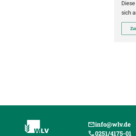
Diese 
sich a
Zu
info@wlv.de
0251/4175-01