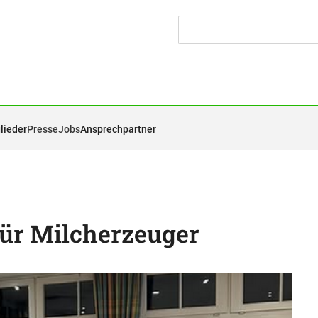
lieder
Presse
Jobs
Ansprechpartner
für Milcherzeuger