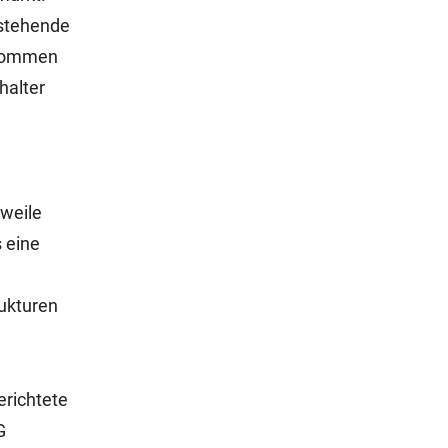
rstehende
bkommen
halter
rweile
 eine
ukturen
erichtete
G