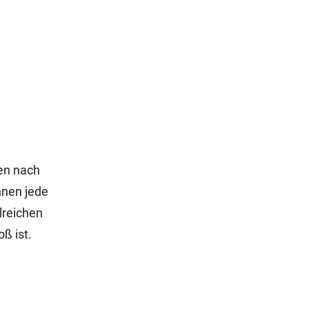
men nach
nnen jede
lreichen
ß ist.