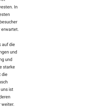
esten. In
esten
-besucher
 erwartet.
 auf die
ungen und
ung und
e starke
 die
usch
uns ist
 deren
 weiter.