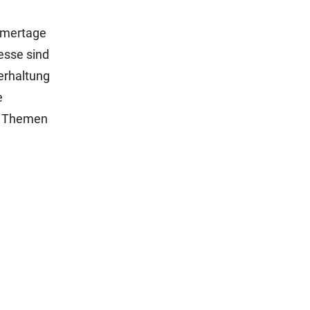
hmertage
esse sind
erhaltung
e
en Themen