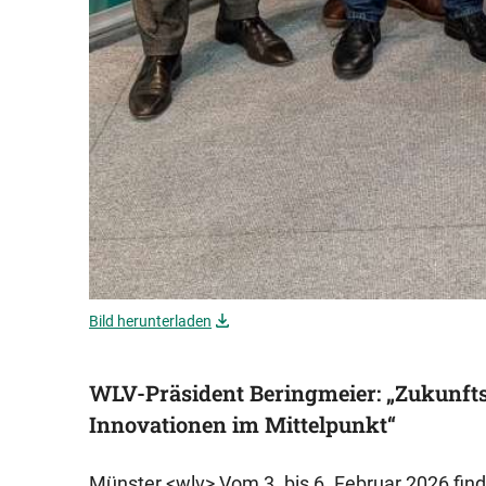
Bild herunterladen
WLV-Präsident Beringmeier: „Zukunf
Innovationen im Mittelpunkt“
Münster <wlv> Vom 3. bis 6. Februar 2026 fin