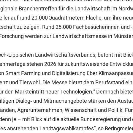
ionale Branchentreffen für die Landwirtschaft im Nordw
eller auf rund 20.000 Quadratmetern Fläche, um ihre neu
schaft zu zeigen. Rund 25.000 Fachbesucherinnen und 
nd Forschung werden zur Landwirtschaftsmesse in Münster
ch‑Lippischen Landwirtschaftsverbands, betont mit Blick
hmertage stehen 2026 für zukunftsweisende Entwickl
on Smart Farming und Digitalisierung über Klimaanpass
zienz und Tierwohl. Die Messe bietet dem Berufsstand ein
r den Markteintritt neuer Technologien.“ Demnach bietet
fältigen Dialog‑ und Mitmachangebote stärken den Austa
nden, Agrarunternehmen, Wissenschaft und Politik. Für 
 denn je – mit Blick auf die aktuelle Bundesregierung und
des anstehenden Landtagswahlkampfes“, so Beringmeier