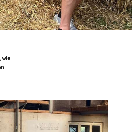
, wie
en