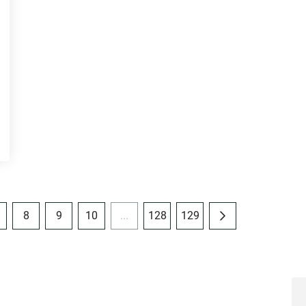
8
9
10
...
128
129