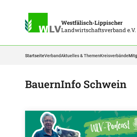
Westfälisch-Lippischer
Landwirtschaftsverband e.V.
Startseite
Verband
Aktuelles & Themen
Kreisverbände
Mitg
BauernInfo Schwein