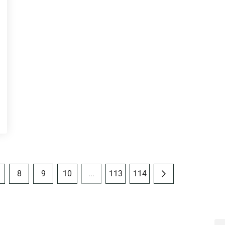
8
9
10
...
113
114