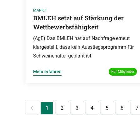
MARKT
BMLEH setzt auf Stärkung der
Wettbewerbsfähigkeit
(AgE) Das BMLEH hat auf Nachfrage erneut
klargestellt, dass kein Ausstiegsprogramm für
Schweinehalter geplant ist.
Mehr erfahren
Für Mitglieder
1
2
3
4
5
6
7