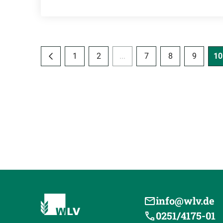
1
2
...
7
8
9
10
info@wlv.de
0251/4175-01