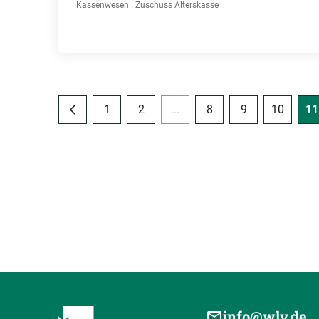
Kassenwesen | Zuschuss Alterskasse
1
2
...
8
9
10
11
info@wlv.de