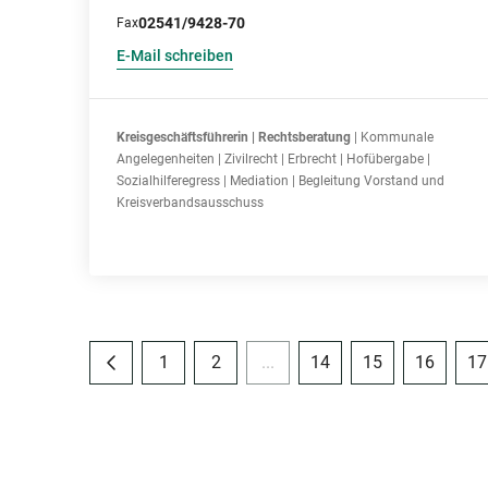
02541/9428-70
Fax
E-Mail schreiben
Kreisgeschäftsführerin | Rechtsberatung
| Kommunale
Angelegenheiten | Zivilrecht | Erbrecht | Hofübergabe |
Sozialhilferegress | Mediation | Begleitung Vorstand und
Kreisverbandsausschuss
1
2
...
14
15
16
17