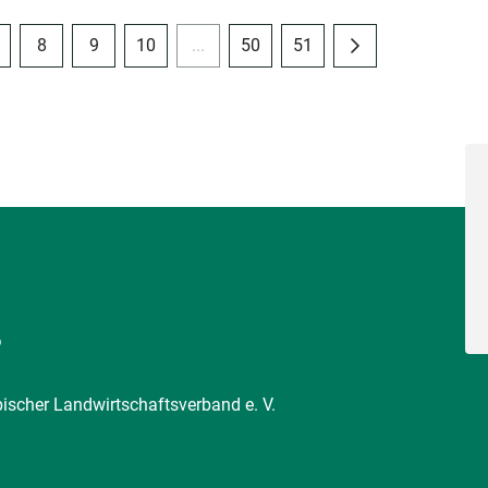
8
9
10
...
50
51
6
pischer Landwirtschaftsverband e. V.