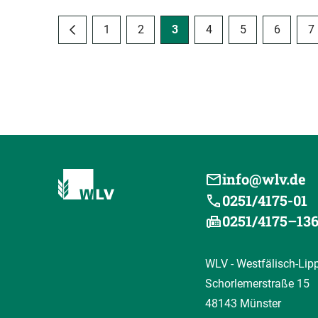
1
2
3
4
5
6
7
info@wlv.de
0251/4175-01
0251/4175–13
WLV - Westfälisch-Lip
Schorlemerstraße 15
48143 Münster