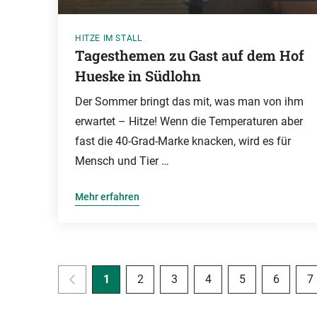
HITZE IM STALL
Tagesthemen zu Gast auf dem Hof
Hueske in Südlohn
Der Sommer bringt das mit, was man von ihm
erwartet – Hitze! Wenn die Temperaturen aber
fast die 40-Grad-Marke knacken, wird es für
Mensch und Tier …
Mehr erfahren
1
2
3
4
5
6
7