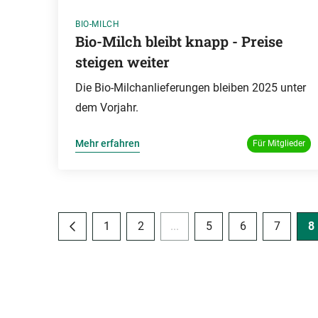
BIO-MILCH
Bio-Milch bleibt knapp - Preise
steigen weiter
Die Bio-Milchanlieferungen bleiben 2025 unter
dem Vorjahr.
Mehr erfahren
Für Mitglieder
1
2
...
5
6
7
8