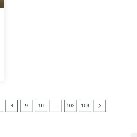
8
9
10
...
102
103