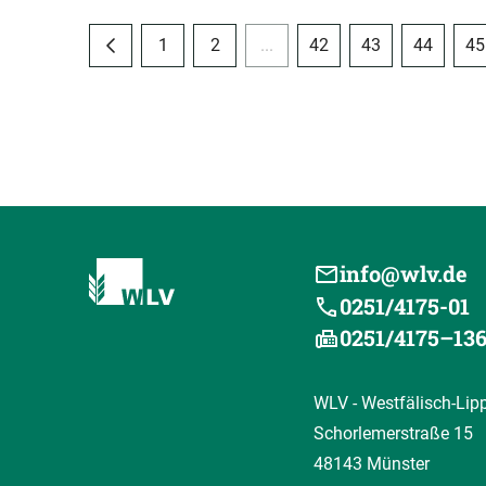
1
2
...
42
43
44
45
info@wlv.de
0251/4175-01
0251/4175–13
WLV - Westfälisch-Lip
Schorlemerstraße 15
48143 Münster