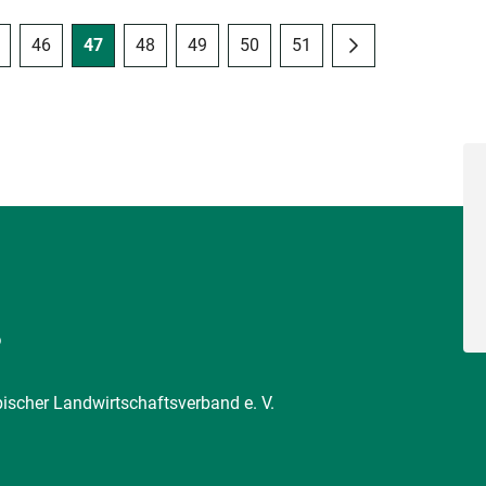
46
47
48
49
50
51
6
pischer Landwirtschaftsverband e. V.