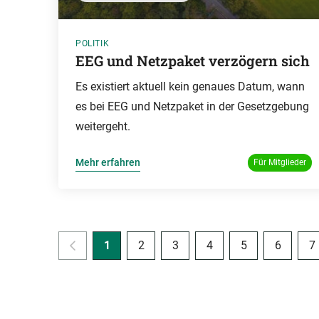
POLITIK
EEG und Netzpaket verzögern sich
Es existiert aktuell kein genaues Datum, wann
es bei EEG und Netzpaket in der Gesetzgebung
weitergeht.
Mehr erfahren
Für Mitglieder
1
2
3
4
5
6
7