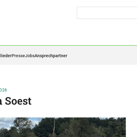
lieder
Presse
Jobs
Ansprechpartner
2026
n Soest