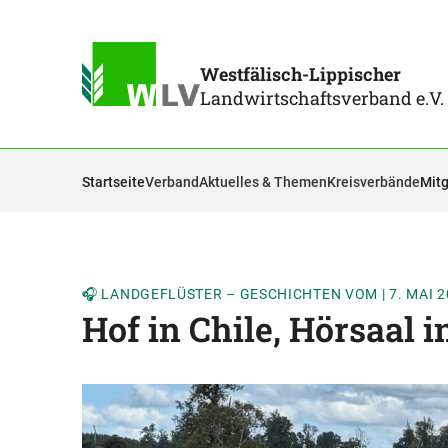
Westfälisch-Lippischer
Landwirtschaftsverband e.V.
Startseite
Verband
Aktuelles & Themen
Kreisverbände
Mitg
🎧 LANDGEFLÜSTER – GESCHICHTEN VOM
|
7. MAI 
Hof in Chile, Hörsaal i