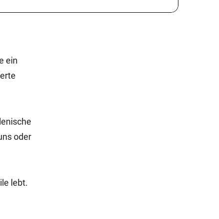
e ein
ierte
ilenische
 uns oder
e lebt.