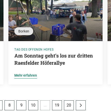
Borken
TAG DES OFFENEN HOFES
Am Sonntag geht’s los zur dritten
Raesfelder Höferallye
Mehr erfahren
8
9
10
...
19
20