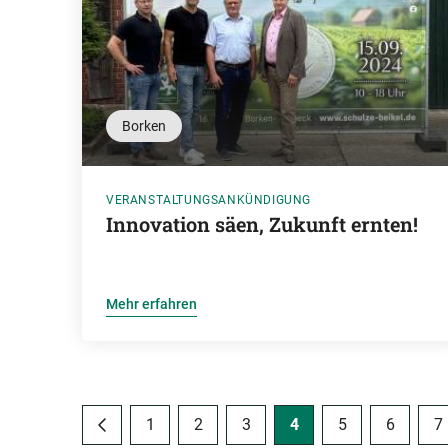
Borken
VERANSTALTUNGSANKÜNDIGUNG
Innovation säen, Zukunft ernten!
Mehr erfahren
1
2
3
4
5
6
7