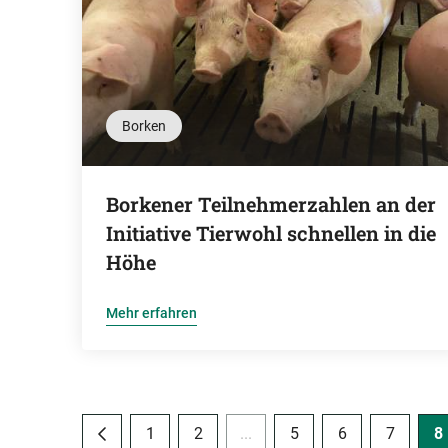
Borken
Borkener Teilnehmerzahlen an der
Initiative Tierwohl schnellen in die
Höhe
Mehr erfahren
1
2
...
5
6
7
8